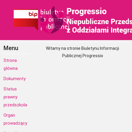
Menu
Witamy na stronie Biuletynu Informacji
Publicznej Progressio
Strona
główna
Dokumenty
Status
prawny
przedszkola
Organ
prowadzący